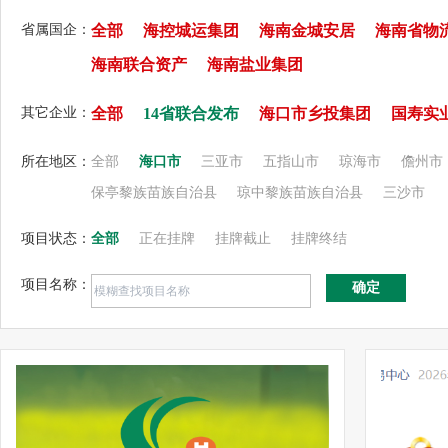
省属国企：
全部
海控城运集团
海南金城安居
海南省物
海南联合资产
海南盐业集团
其它企业：
全部
14省联合发布
海口市乡投集团
国寿实
所在地区：
全部
海口市
三亚市
五指山市
琼海市
儋州市
保亭黎族苗族自治县
琼中黎族苗族自治县
三沙市
项目状态：
全部
正在挂牌
挂牌截止
挂牌终结
项目名称：
确定