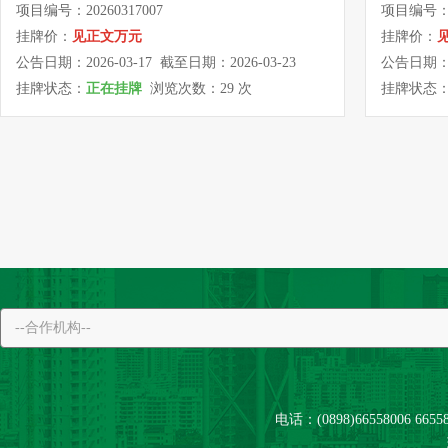
项目编号：20260317007
项目编号：20
挂牌价：
见正文万元
挂牌价：
公告日期：2026-03-17 截至日期：2026-03-23
公告日期：20
挂牌状态：
正在挂牌
浏览次数：29 次
挂牌状态
电话：(0898)66558006