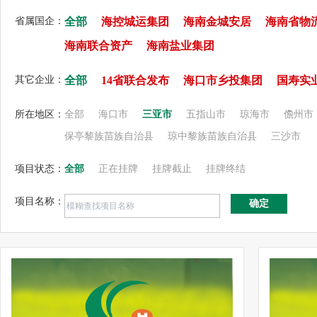
省属国企：
全部
海控城运集团
海南金城安居
海南省物
海南联合资产
海南盐业集团
其它企业：
全部
14省联合发布
海口市乡投集团
国寿实
所在地区：
全部
海口市
三亚市
五指山市
琼海市
儋州市
保亭黎族苗族自治县
琼中黎族苗族自治县
三沙市
项目状态：
全部
正在挂牌
挂牌截止
挂牌终结
项目名称：
确定