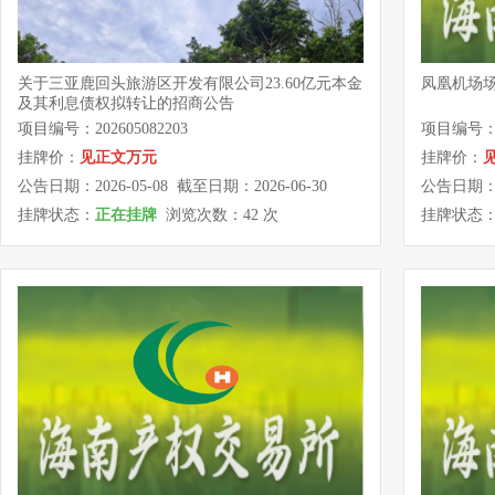
关于三亚鹿回头旅游区开发有限公司23.60亿元本金
凤凰机场场
及其利息债权拟转让的招商公告
项目编号：202605082203
项目编号：20
挂牌价：
见正文万元
挂牌价：
公告日期：2026-05-08 截至日期：2026-06-30
公告日期：20
挂牌状态：
正在挂牌
浏览次数：42 次
挂牌状态