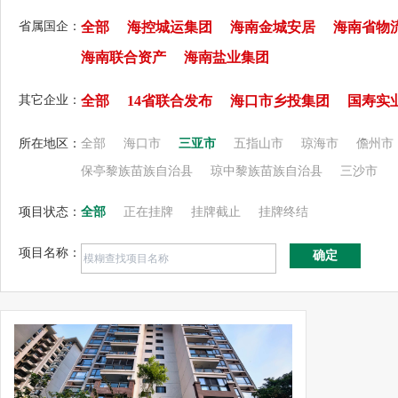
省属国企：
全部
海控城运集团
海南金城安居
海南省物
海南联合资产
海南盐业集团
其它企业：
全部
14省联合发布
海口市乡投集团
国寿实
所在地区：
全部
海口市
三亚市
五指山市
琼海市
儋州市
保亭黎族苗族自治县
琼中黎族苗族自治县
三沙市
项目状态：
全部
正在挂牌
挂牌截止
挂牌终结
项目名称：
确定