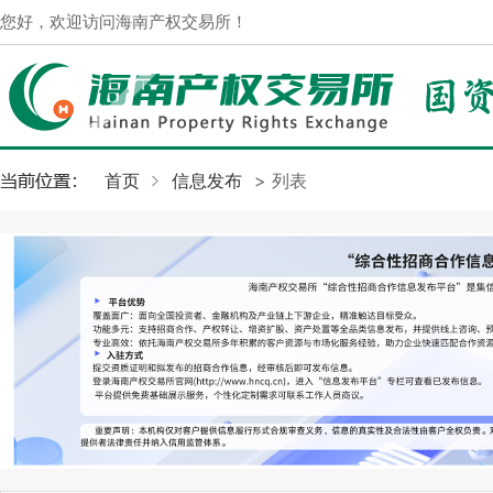
您好，欢迎访问海南产权交易所！
首页
信息发布
> 列表