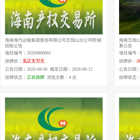
海南海汽运输集团股份有限公司五指山分公司旺铺
海南五指
招租公告
募公告
项目编号：20260806002
项目编号：20
挂牌价：
见正文万元
挂牌价：
2
公告日期：2026-08-06 截至日期：2026-08-12
公告日期：20
挂牌状态：
正在挂牌
浏览次数：4 次
挂牌状态