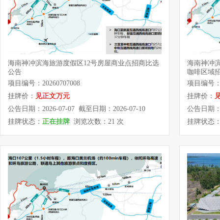
海南神冲滨海旅游度假区12号房屋商业点招商比选
海南神冲
公告
咖啡区域
项目编号：20260707008
项目编号：20
挂牌价：
见正文万元
挂牌价：
公告日期：2026-07-07 截至日期：2026-07-10
公告日期：20
挂牌状态：
正在挂牌
浏览次数：21 次
挂牌状态