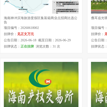
海南神冲滨海旅游度假区集装箱商业点招商比选公
儋耳追光
告
项目编号：20260618002
项目编号：20
挂牌价：
见正文万元
挂牌价：
公告日期：2026-06-18 截至日期：2026-06-29
公告日期：20
挂牌状态：
正在挂牌
浏览次数：31 次
挂牌状态