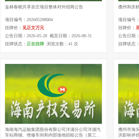
金林春晓共享农庄项目整体对外招商公告
儋州和庆
项目编号：202605208004
项目编号：20
挂牌价：
见正文万元
挂牌价：
公告日期：2026-05-28 截至日期：2026-08-31
公告日期：20
挂牌状态：
正在挂牌
浏览次数：41 次
挂牌状态
海南海汽运输集团股份有限公司洋浦分公司洋浦汽
儋州市海
车站商铺、维修车间和内部场地招租公告（第三
洪影响评