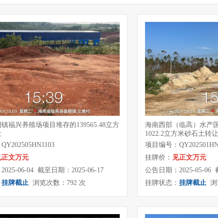
镇福兴养殖场项目堆存的139565.48立方
海南西部（临高）水产
让
1022.2立方米砂石土转
202505HN1103
项目编号：QY202501HN1
见正文万元
挂牌价：
见正文万元
25-06-04 截至日期：2025-06-17
公告日期：2025-05-06 
：
挂牌截止
浏览次数：792 次
挂牌状态：
挂牌截止
浏览