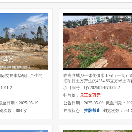
国际交易市场项目产生的
临高县城乡一体化供水工程（一期）
让
挖项目土方产生的4254.83立方米土方
011-2
项目编号：QY202501HN1009-2
挂牌价：
见正文万元
截至日期：2025-05-19
公告日期：2025-05-06 截至日期：2025
次数：804 次
挂牌状态：
挂牌截止
浏览次数：761 