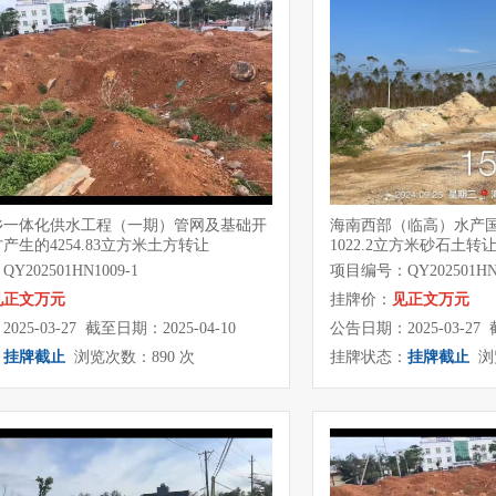
乡一体化供水工程（一期）管网及基础开
海南西部（临高）水产
产生的4254.83立方米土方转让
1022.2立方米砂石土转
202501HN1009-1
项目编号：QY202501HN1
见正文万元
挂牌价：
见正文万元
25-03-27 截至日期：2025-04-10
公告日期：2025-03-27 
：
挂牌截止
浏览次数：890 次
挂牌状态：
挂牌截止
浏览