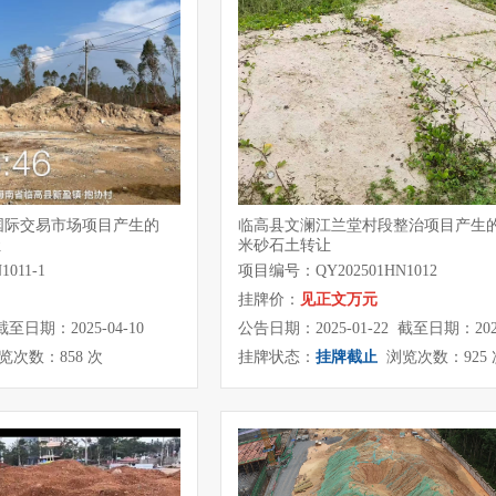
国际交易市场项目产生的
临高县文澜江兰堂村段整治项目产生的12
让
米砂石土转让
011-1
项目编号：QY202501HN1012
挂牌价：
见正文万元
截至日期：2025-04-10
公告日期：2025-01-22 截至日期：2025
次数：858 次
挂牌状态：
挂牌截止
浏览次数：925 