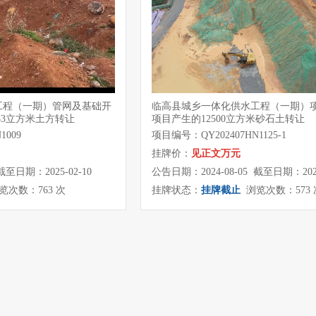
工程（一期）管网及基础开
临高县城乡一体化供水工程（一期）
.83立方米土方转让
项目产生的12500立方米砂石土转让
1009
项目编号：QY202407HN1125-1
挂牌价：
见正文万元
截至日期：2025-02-10
公告日期：2024-08-05 截至日期：2024
次数：763 次
挂牌状态：
挂牌截止
浏览次数：573 