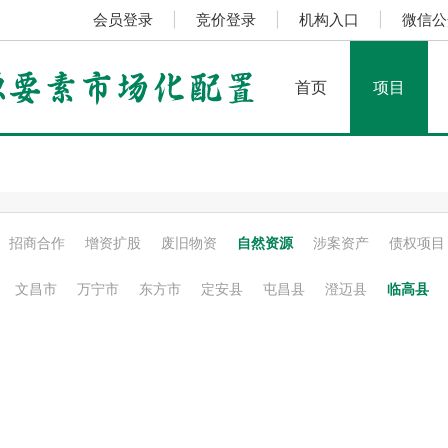
会员登录
|
竞价登录
|
机构入口
|
微信公
首页
项目
招商合作
增资扩股
废旧物资
自然资源
涉案资产
债权项目
文昌市
万宁市
东方市
定安县
屯昌县
澄迈县
临高县