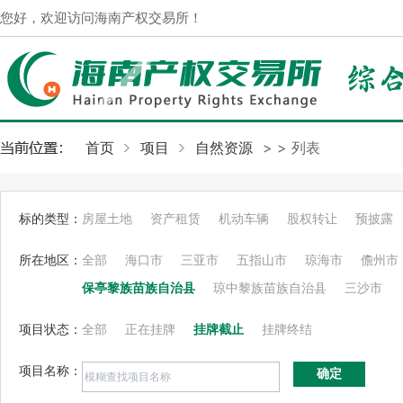
您好，欢迎访问海南产权交易所！
首页
项目
自然资源
>
> 列表
标的类型：
房屋土地
资产租赁
机动车辆
股权转让
预披露
所在地区：
全部
海口市
三亚市
五指山市
琼海市
儋州市
保亭黎族苗族自治县
琼中黎族苗族自治县
三沙市
项目状态：
全部
正在挂牌
挂牌截止
挂牌终结
项目名称：
确定