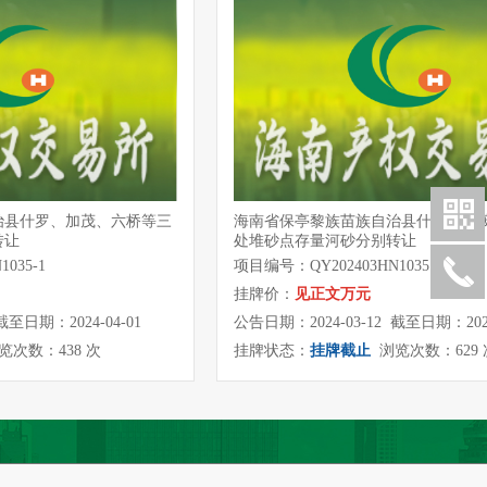
治县什罗、加茂、六桥等三
海南省保亭黎族苗族自治县什罗、加
转让
处堆砂点存量河砂分别转让
035-1
项目编号：QY202403HN1035
挂牌价：
见正文万元
截至日期：2024-04-01
公告日期：2024-03-12 截至日期：2024
次数：438 次
挂牌状态：
挂牌截止
浏览次数：629 