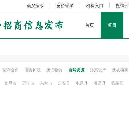
会员登录
|
竞价登录
|
机构入口
|
微信公
首页
项目
招商合作
增资扩股
废旧物资
自然资源
涉案资产
债权项目
文昌市
万宁市
东方市
定安县
屯昌县
澄迈县
临高县