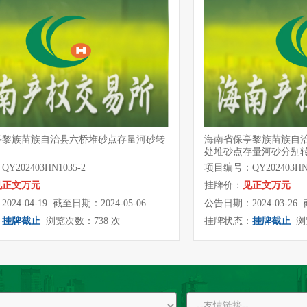
亭黎族苗族自治县六桥堆砂点存量河砂转
海南省保亭黎族苗族自
处堆砂点存量河砂分别
202403HN1035-2
项目编号：QY202403HN1
见正文万元
挂牌价：
见正文万元
24-04-19 截至日期：2024-05-06
公告日期：2024-03-26 
：
挂牌截止
浏览次数：738 次
挂牌状态：
挂牌截止
浏览