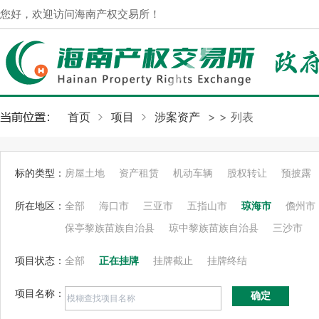
您好，欢迎访问海南产权交易所！
首页
项目
涉案资产
>
> 列表
标的类型：
房屋土地
资产租赁
机动车辆
股权转让
预披露
所在地区：
全部
海口市
三亚市
五指山市
琼海市
儋州市
保亭黎族苗族自治县
琼中黎族苗族自治县
三沙市
项目状态：
全部
正在挂牌
挂牌截止
挂牌终结
项目名称：
确定