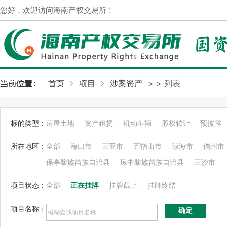
您好，欢迎访问海南产权交易所！
首页
项目
涉案资产
>
> 列表
标的类型：
房屋土地
资产租赁
机动车辆
股权转让
预披露
所在地区：
全部
海口市
三亚市
五指山市
琼海市
儋州市
保亭黎族苗族自治县
琼中黎族苗族自治县
三沙市
项目状态：
全部
正在挂牌
挂牌截止
挂牌终结
项目名称：
确定