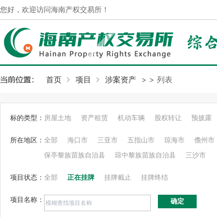
您好，欢迎访问海南产权交易所！
首页
项目
涉案资产
>
> 列表
标的类型：
房屋土地
资产租赁
机动车辆
股权转让
预披露
所在地区：
全部
海口市
三亚市
五指山市
琼海市
儋州市
保亭黎族苗族自治县
琼中黎族苗族自治县
三沙市
项目状态：
全部
正在挂牌
挂牌截止
挂牌终结
项目名称：
确定