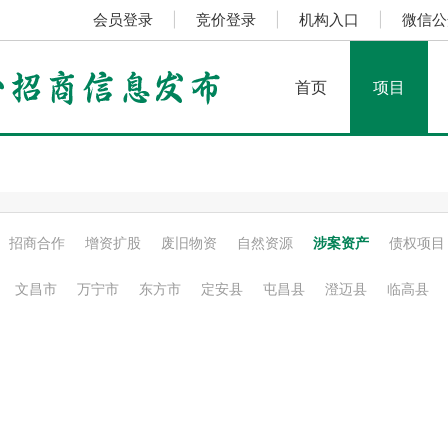
会员登录
|
竞价登录
|
机构入口
|
微信公
首页
项目
招商合作
增资扩股
废旧物资
自然资源
涉案资产
债权项目
文昌市
万宁市
东方市
定安县
屯昌县
澄迈县
临高县