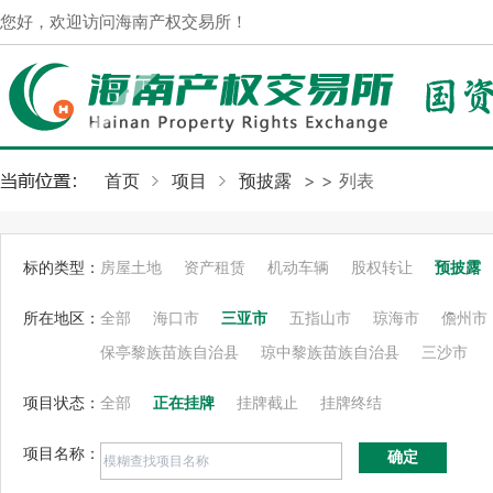
您好，欢迎访问海南产权交易所！
首页
项目
预披露
>
> 列表
标的类型：
房屋土地
资产租赁
机动车辆
股权转让
预披露
所在地区：
全部
海口市
三亚市
五指山市
琼海市
儋州市
保亭黎族苗族自治县
琼中黎族苗族自治县
三沙市
项目状态：
全部
正在挂牌
挂牌截止
挂牌终结
项目名称：
确定