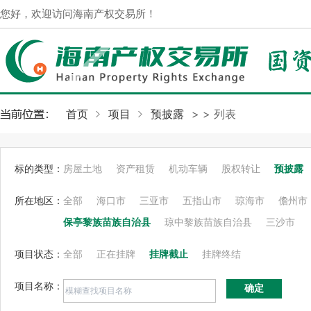
您好，欢迎访问海南产权交易所！
首页
项目
预披露
>
> 列表
标的类型：
房屋土地
资产租赁
机动车辆
股权转让
预披露
所在地区：
全部
海口市
三亚市
五指山市
琼海市
儋州市
保亭黎族苗族自治县
琼中黎族苗族自治县
三沙市
项目状态：
全部
正在挂牌
挂牌截止
挂牌终结
项目名称：
确定