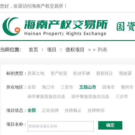
您好，欢迎访问海南产权交易所！
首页
项目
债权项目
>
> 列表
标的类型：
房屋土地
资产租赁
机动车辆
股权转让
预披露
所在地区：
全部
海口市
三亚市
五指山市
琼海市
儋州市
保亭黎族苗族自治县
琼中黎族苗族自治县
三沙市
项目状态：
全部
正在挂牌
挂牌截止
挂牌终结
项目名称：
确定