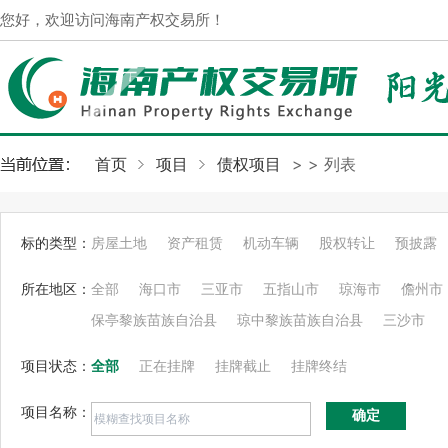
您好，欢迎访问海南产权交易所！
首页
项目
债权项目
>
> 列表
标的类型：
房屋土地
资产租赁
机动车辆
股权转让
预披露
所在地区：
全部
海口市
三亚市
五指山市
琼海市
儋州市
保亭黎族苗族自治县
琼中黎族苗族自治县
三沙市
项目状态：
全部
正在挂牌
挂牌截止
挂牌终结
项目名称：
确定