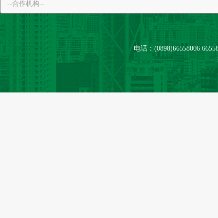
电话：(0898)66558006