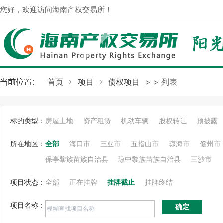
您好，欢迎访问海南产权交易所！
首页
项目
债权项目
>
> 列表
标的类型：
房屋土地
资产租赁
机动车辆
股权转让
预披露
所在地区：
全部
海口市
三亚市
五指山市
琼海市
儋州市
保亭黎族苗族自治县
琼中黎族苗族自治县
三沙市
项目状态：
全部
正在挂牌
挂牌截止
挂牌终结
项目名称：
确定