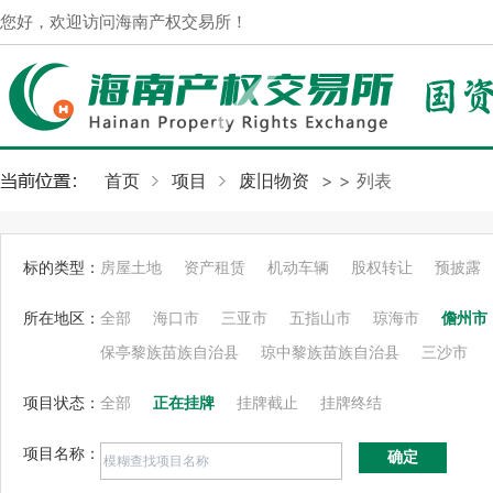
您好，欢迎访问海南产权交易所！
首页
项目
废旧物资
>
> 列表
标的类型：
房屋土地
资产租赁
机动车辆
股权转让
预披露
所在地区：
全部
海口市
三亚市
五指山市
琼海市
儋州市
保亭黎族苗族自治县
琼中黎族苗族自治县
三沙市
项目状态：
全部
正在挂牌
挂牌截止
挂牌终结
项目名称：
确定