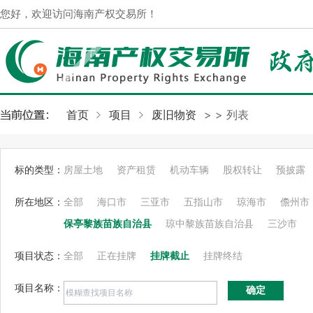
您好，欢迎访问海南产权交易所！
首页
项目
废旧物资
>
> 列表
标的类型：
房屋土地
资产租赁
机动车辆
股权转让
预披露
所在地区：
全部
海口市
三亚市
五指山市
琼海市
儋州市
保亭黎族苗族自治县
琼中黎族苗族自治县
三沙市
项目状态：
全部
正在挂牌
挂牌截止
挂牌终结
项目名称：
确定