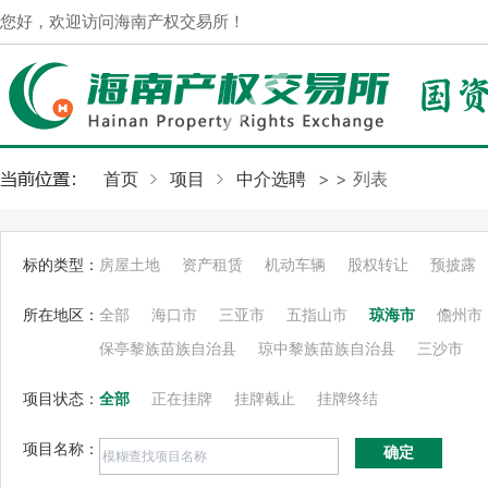
您好，欢迎访问海南产权交易所！
首页
项目
中介选聘
>
> 列表
标的类型：
房屋土地
资产租赁
机动车辆
股权转让
预披露
所在地区：
全部
海口市
三亚市
五指山市
琼海市
儋州市
保亭黎族苗族自治县
琼中黎族苗族自治县
三沙市
项目状态：
全部
正在挂牌
挂牌截止
挂牌终结
项目名称：
确定