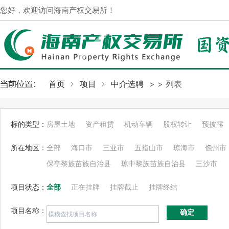
您好，欢迎访问海南产权交易所！
首页
项目
中介选聘
>
> 列表
标的类型：
房屋土地
资产租赁
机动车辆
股权转让
预披露
所在地区：
全部
海口市
三亚市
五指山市
琼海市
儋州市
保亭黎族苗族自治县
琼中黎族苗族自治县
三沙市
项目状态：
全部
正在挂牌
挂牌截止
挂牌终结
项目名称：
确定