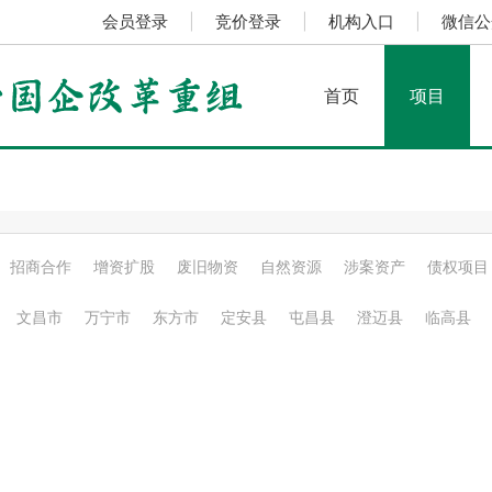
会员登录
|
竞价登录
|
机构入口
|
微信公
首页
项目
招商合作
增资扩股
废旧物资
自然资源
涉案资产
债权项目
文昌市
万宁市
东方市
定安县
屯昌县
澄迈县
临高县