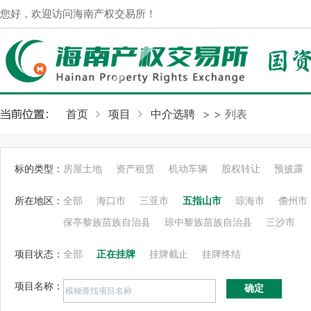
您好，欢迎访问海南产权交易所！
首页
项目
中介选聘
>
> 列表
标的类型：
房屋土地
资产租赁
机动车辆
股权转让
预披露
所在地区：
全部
海口市
三亚市
五指山市
琼海市
儋州市
保亭黎族苗族自治县
琼中黎族苗族自治县
三沙市
项目状态：
全部
正在挂牌
挂牌截止
挂牌终结
项目名称：
确定