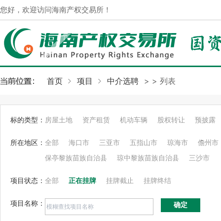
您好，欢迎访问海南产权交易所！
首页
项目
中介选聘
>
> 列表
标的类型：
房屋土地
资产租赁
机动车辆
股权转让
预披露
所在地区：
全部
海口市
三亚市
五指山市
琼海市
儋州市
保亭黎族苗族自治县
琼中黎族苗族自治县
三沙市
项目状态：
全部
正在挂牌
挂牌截止
挂牌终结
项目名称：
确定