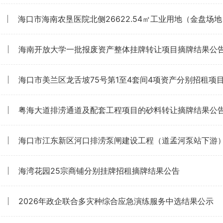
海口市海南农垦医院北侧26622.54㎡工业用地（金盘
海南开放大学一批报废资产整体挂牌转让项目摘牌结果公
海口市美兰区龙舌坡75号第1至4套间4项资产分别招租项
粤海大道排涝通道及配套工程项目的砂料转让摘牌结果公
海口市江东新区河口排涝泵闸建设工程（道孟河泵站下游）项
海湾花园25宗商铺分别挂牌招租摘牌结果公告
2026年政企联合多灾种综合应急演练服务中选结果公示