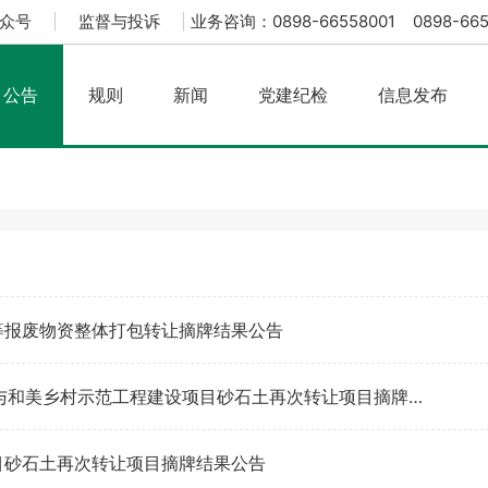
众号
|
监督与投诉
|
业务咨询：0898-66558001 0898-665
公告
规则
新闻
党建纪检
信息发布
等报废物资整体打包转让摘牌结果公告
陵水黎族自治县“五好两宜”和美乡村试点试验-农文旅融合与和美乡村示范工程建设项目砂石土再次转让项目摘牌结果公告
目砂石土再次转让项目摘牌结果公告