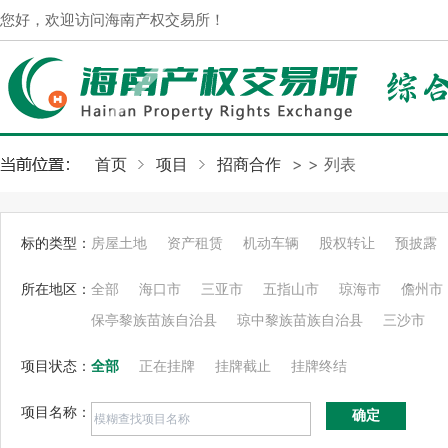
您好，欢迎访问海南产权交易所！
首页
项目
招商合作
>
> 列表
标的类型：
房屋土地
资产租赁
机动车辆
股权转让
预披露
所在地区：
全部
海口市
三亚市
五指山市
琼海市
儋州市
保亭黎族苗族自治县
琼中黎族苗族自治县
三沙市
项目状态：
全部
正在挂牌
挂牌截止
挂牌终结
项目名称：
确定