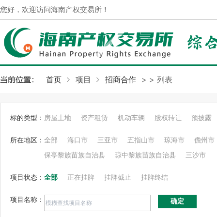
您好，欢迎访问海南产权交易所！
首页
项目
招商合作
>
> 列表
标的类型：
房屋土地
资产租赁
机动车辆
股权转让
预披露
所在地区：
全部
海口市
三亚市
五指山市
琼海市
儋州市
保亭黎族苗族自治县
琼中黎族苗族自治县
三沙市
项目状态：
全部
正在挂牌
挂牌截止
挂牌终结
项目名称：
确定