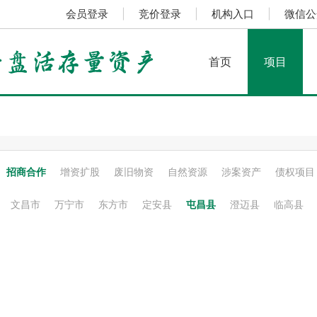
会员登录
|
竞价登录
|
机构入口
|
微信公
首页
项目
招商合作
增资扩股
废旧物资
自然资源
涉案资产
债权项目
文昌市
万宁市
东方市
定安县
屯昌县
澄迈县
临高县