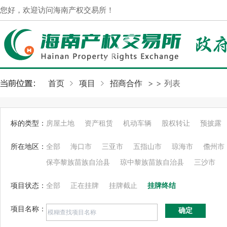
您好，欢迎访问海南产权交易所！
首页
项目
招商合作
>
> 列表
标的类型：
房屋土地
资产租赁
机动车辆
股权转让
预披露
所在地区：
全部
海口市
三亚市
五指山市
琼海市
儋州市
保亭黎族苗族自治县
琼中黎族苗族自治县
三沙市
项目状态：
全部
正在挂牌
挂牌截止
挂牌终结
项目名称：
确定