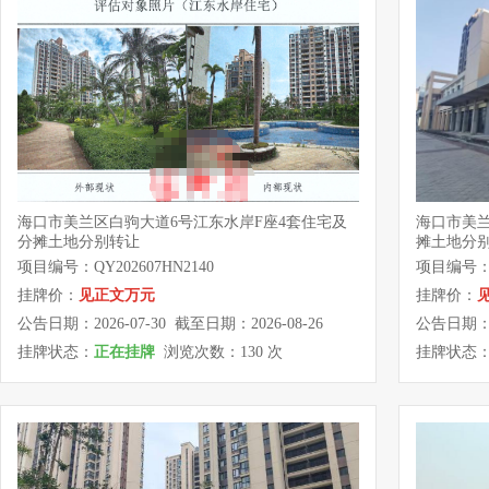
海口市美兰区白驹大道6号江东水岸F座4套住宅及
海口市美
分摊土地分别转让
摊土地分
项目编号：QY202607HN2140
项目编号：QY
挂牌价：
见正文万元
挂牌价：
公告日期：2026-07-30 截至日期：2026-08-26
公告日期：20
挂牌状态：
正在挂牌
浏览次数：130 次
挂牌状态