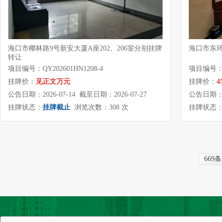
海口市椰林路9号新安大厦A座202、206室分别挂牌
海口市东环
转让
项目编号：QY202601HN1208-4
项目编号：QY
挂牌价：
见正文万元
挂牌价：
4
公告日期：2026-07-14 截至日期：2026-07-27
公告日期：20
挂牌状态：
挂牌截止
浏览次数：308 次
挂牌状态
669条