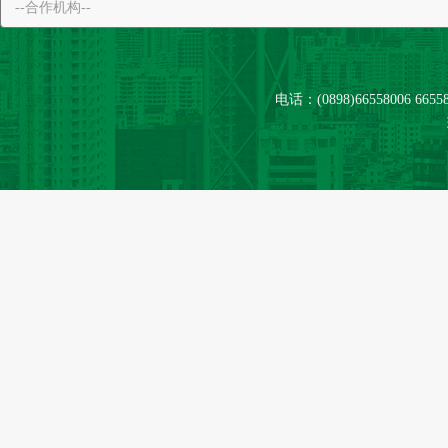
电话：(0898)66558006