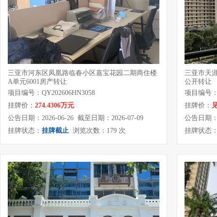
三亚市河东区凤凰路临春小区嘉宝花园二期商住楼
三亚市天涯
A单元6001房产转让
公开转让
项目编号：QY202606HN3058
项目编号：QY
挂牌价：
274.4306万元
挂牌价：
公告日期：2026-06-26 截至日期：2026-07-09
公告日期：20
挂牌状态：
挂牌截止
浏览次数：179 次
挂牌状态