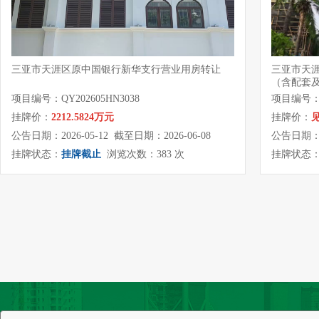
三亚市天涯区原中国银行新华支行营业用房转让
三亚市天涯
（含配套
3302房
项目编号：QY202605HN3038
项目编号：XZ
挂牌价：
2212.5824万元
挂牌价：
公告日期：2026-05-12 截至日期：2026-06-08
公告日期：20
挂牌状态：
挂牌截止
浏览次数：383 次
挂牌状态