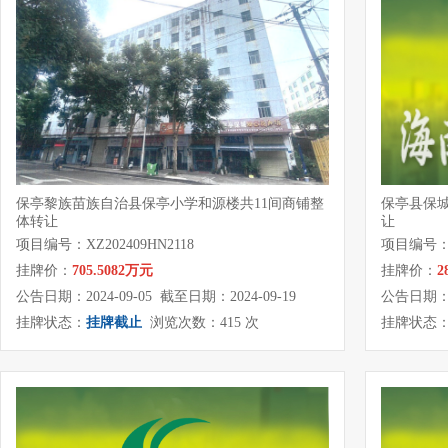
保亭黎族苗族自治县保亭小学和源楼共11间商铺整
保亭县保城
体转让
让
项目编号：XZ202409HN2118
项目编号：FG
挂牌价：
705.5082万元
挂牌价：
2
公告日期：2024-09-05 截至日期：2024-09-19
公告日期：20
挂牌状态：
挂牌截止
浏览次数：415 次
挂牌状态