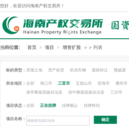
您好，欢迎访问海南产权交易所！
首页
项目
增资扩股
>
> 列表
标的类型：
房屋土地
资产租赁
机动车辆
股权转让
预披露
所在地区：
全部
海口市
三亚市
五指山市
琼海市
儋州市
保亭黎族苗族自治县
琼中黎族苗族自治县
三沙市
项目状态：
全部
正在挂牌
挂牌截止
挂牌终结
项目名称：
确定