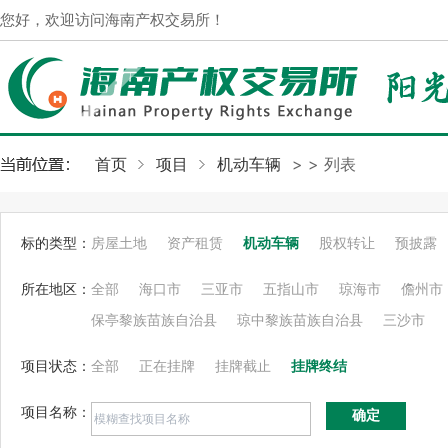
您好，欢迎访问海南产权交易所！
首页
项目
机动车辆
>
> 列表
标的类型：
房屋土地
资产租赁
机动车辆
股权转让
预披露
所在地区：
全部
海口市
三亚市
五指山市
琼海市
儋州市
保亭黎族苗族自治县
琼中黎族苗族自治县
三沙市
项目状态：
全部
正在挂牌
挂牌截止
挂牌终结
项目名称：
确定