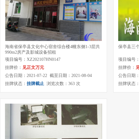
海南省保亭县文化中心宿舍综合楼4幢东侧1-3层共
保亭县三
990m2房产及影城设备招租
项目编号：XZ202107HN0147
项目编号：XZ
挂牌价：
见正文万元
挂牌价：
公告日期：2021-07-22 截至日期：2021-08-04
公告日期：20
挂牌状态：
挂牌截止
浏览次数：363 次
挂牌状态