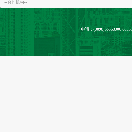
电话：(0898)66558006