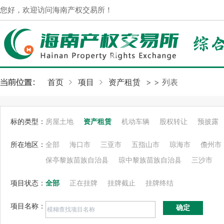
您好，欢迎访问海南产权交易所！
首页
项目
资产租赁
>
> 列表
标的类型：
房屋土地
资产租赁
机动车辆
股权转让
预披露
所在地区：
全部
海口市
三亚市
五指山市
琼海市
儋州市
保亭黎族苗族自治县
琼中黎族苗族自治县
三沙市
项目状态：
全部
正在挂牌
挂牌截止
挂牌终结
项目名称：
确定