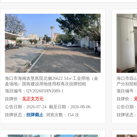
海口市海南农垦医院北侧26622.54㎡工业用地（金
海口市琼山
盘场地）国有建设用地使用权再次挂牌招租
产分别招
项目编号：QY202605HN2089-1
项目编号：QY
挂牌价：
见正文万元
挂牌价：
公告日期：2026-07-24 截至日期：2026-08-06
公告日期：20
挂牌状态：
挂牌截止
浏览次数：154 次
挂牌状态