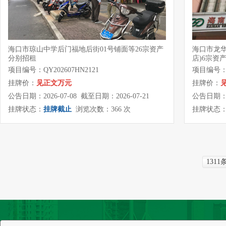
海口市琼山中学后门福地后街01号铺面等26宗资产
海口市龙华
分别招租
店)6宗资
项目编号：QY202607HN2121
项目编号：QY
挂牌价：
见正文万元
挂牌价：
公告日期：2026-07-08 截至日期：2026-07-21
公告日期：20
挂牌状态：
挂牌截止
浏览次数：366 次
挂牌状态
1311