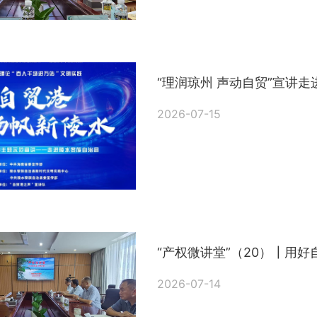
“理润琼州 声动自贸”宣讲
2026-07-15
“产权微讲堂”（20）┃用
2026-07-14