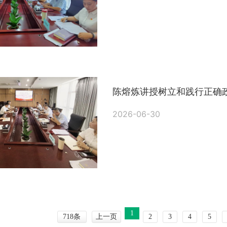
陈熔炼讲授树立和践行正确
2026-06-30
1
718条
上一页
2
3
4
5