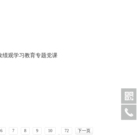
政绩观学习教育专题党课
6
7
8
9
10
72
下一页
..