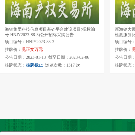
海钢集团科技信息项目基础平台建设项目(招标编
新海钢大
号:HNJY2023-88-3)公开招标采购公告
检测服务
项目编号：HNJY2023-88-3
项目编号：20
挂牌价：
见正文万元
挂牌价：
公告日期：2023-01-13 截至日期：2023-02-06
公告日期：20
挂牌状态：
挂牌截止
浏览次数：1317 次
挂牌状态