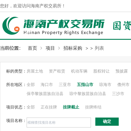
您好，欢迎访问海南产权交易所！
首页
项目
招标采购
>
> 列表
标的类型：
房屋土地
资产租赁
机动车辆
股权转让
预披露
所在地区：
全部
海口市
三亚市
五指山市
琼海市
儋州市
保亭黎族苗族自治县
琼中黎族苗族自治县
三沙市
项目状态：
全部
正在挂牌
挂牌截止
挂牌终结
项目名称：
确定