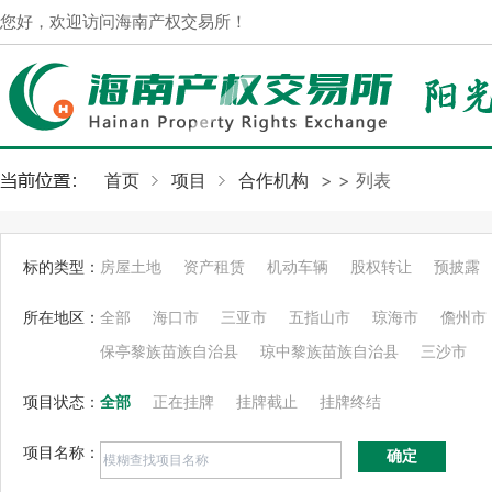
您好，欢迎访问海南产权交易所！
首页
项目
合作机构
>
> 列表
标的类型：
房屋土地
资产租赁
机动车辆
股权转让
预披露
所在地区：
全部
海口市
三亚市
五指山市
琼海市
儋州市
保亭黎族苗族自治县
琼中黎族苗族自治县
三沙市
项目状态：
全部
正在挂牌
挂牌截止
挂牌终结
项目名称：
确定