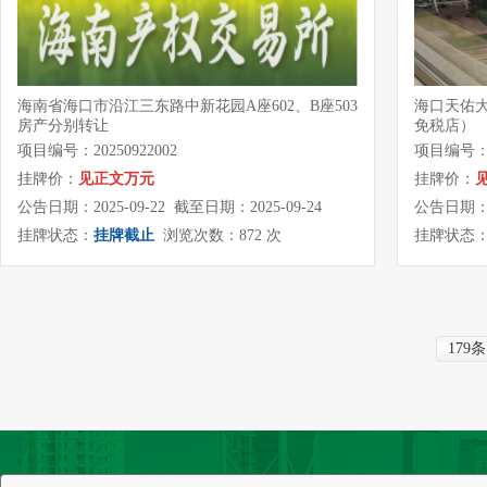
海南省海口市沿江三东路中新花园A座602、B座503
海口天佑大
房产分别转让
免税店）
项目编号：20250922002
项目编号：2
挂牌价：
见正文万元
挂牌价：
公告日期：2025-09-22 截至日期：2025-09-24
公告日期：20
挂牌状态：
挂牌截止
浏览次数：872 次
挂牌状态
179条