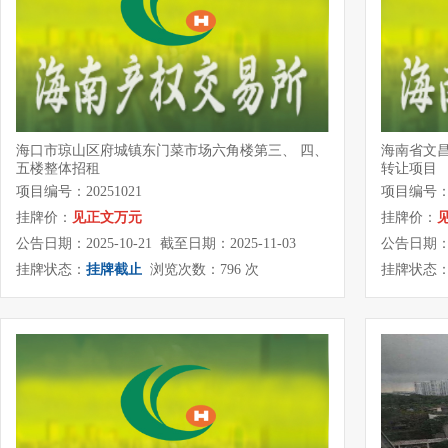
海口市琼山区府城镇东门菜市场六角楼第三、 四、
海南省文昌
五楼整体招租
转让项目
项目编号：20251021
项目编号：2
挂牌价：
见正文万元
挂牌价：
公告日期：2025-10-21 截至日期：2025-11-03
公告日期：20
挂牌状态：
挂牌截止
浏览次数：796 次
挂牌状态