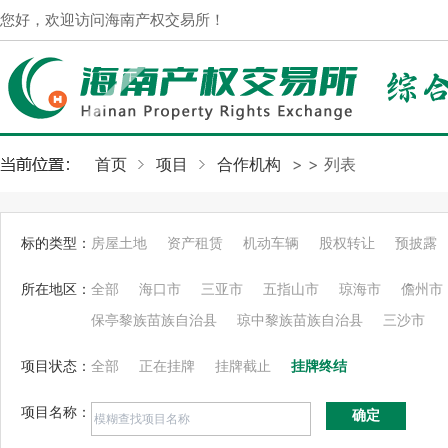
您好，欢迎访问海南产权交易所！
首页
项目
合作机构
>
> 列表
标的类型：
房屋土地
资产租赁
机动车辆
股权转让
预披露
所在地区：
全部
海口市
三亚市
五指山市
琼海市
儋州市
保亭黎族苗族自治县
琼中黎族苗族自治县
三沙市
项目状态：
全部
正在挂牌
挂牌截止
挂牌终结
项目名称：
确定