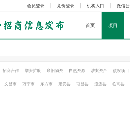
会员登录
|
竞价登录
|
机构入口
|
微信公
首页
项目
招商合作
增资扩股
废旧物资
自然资源
涉案资产
债权项目
文昌市
万宁市
东方市
定安县
屯昌县
澄迈县
临高县