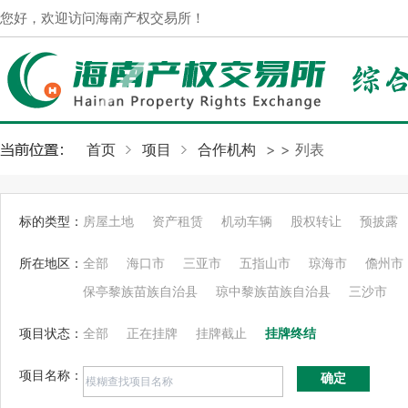
您好，欢迎访问海南产权交易所！
首页
项目
合作机构
>
> 列表
标的类型：
房屋土地
资产租赁
机动车辆
股权转让
预披露
所在地区：
全部
海口市
三亚市
五指山市
琼海市
儋州市
保亭黎族苗族自治县
琼中黎族苗族自治县
三沙市
项目状态：
全部
正在挂牌
挂牌截止
挂牌终结
项目名称：
确定