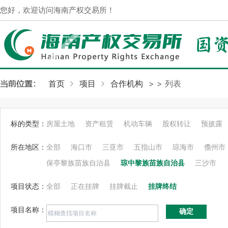
您好，欢迎访问海南产权交易所！
首页
项目
合作机构
>
> 列表
标的类型：
房屋土地
资产租赁
机动车辆
股权转让
预披露
所在地区：
全部
海口市
三亚市
五指山市
琼海市
儋州市
保亭黎族苗族自治县
琼中黎族苗族自治县
三沙市
项目状态：
全部
正在挂牌
挂牌截止
挂牌终结
项目名称：
确定