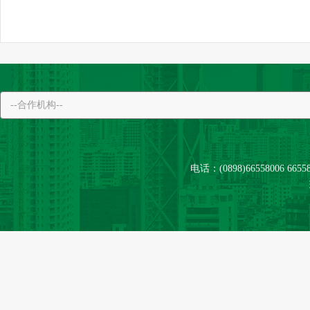
电话：(0898)66558006