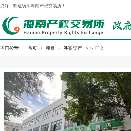
您好，欢迎访问海南产权交易所！
首页
项目
涉案资产
>
> 正文