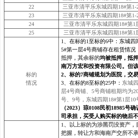
22
三亚市清平乐东城四期18#第1-
23
三亚市清平乐东城四期18#第1-
24
三亚市清平乐东城四期18#第1
25
三亚市清平乐东城四期18#第1
1、在标的1至标的6中：东城四期
5#第一层4号商铺存在租赁情况，租期均
抵押，其余标的
均被抵押，抵押
南万方宏和投资有限公司。但
标的
2
、标的7商铺规划为医院，交
情况
3、在标的8至标的25中：
东城四
层4号商铺、5号商铺租期均为2025
号、9号，东城四期18#第1层10号、1
（2023）琼0108民初18
司承担，买受人购买标的物后
1
、以上标的为涉黑罚没资产，
把握，转让方和海南产交所不