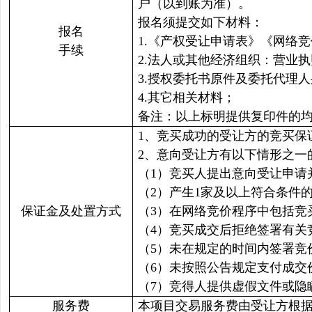
户（以到账为准）。
报名须提交如下材料：
报名
1.《产权受让申请表》《网络
手续
2.法人或其他经济组织：营业
3.授权委托书原件及委托代理
4.其它相关材料；
备注：以上标明提供复印件的
1、竞买成功的受让方的竞买保
2、意向受让方有以下情形之一
（1）竞买人提出意向受让申请
（2）产生1家及以上符合条件
保证金及处置方式
（3）在网络竞价程序中包括竞
（4）竞买成交后拒绝签署有关
（5）未在规定的时间内签署竞
（6）未按照公告规定支付成交
（7）竞得人提供虚假文件或隐
服务费
本项目交易服务费由受让方根