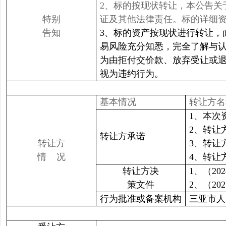
2、标的按现状转让，本公告
特别
证及其他法律责任。标的详细
告知
3、标的资产按现状进行转让
易风险充分知悉，完全了解与
为由拒付交价款、放弃受让或
视为违约行为。
基本情况
转让方名
1、本次
2、转让
转让方承诺
转让方
3、转让
情 况
4、转让
转让方决
1、（2
策文件
2、（2
行为批准或备案机构
三亚市人