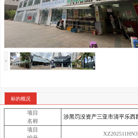
<
标的概况
项目
涉黑罚没资产三亚市清平乐西郡
名称
项目
XZ202511HN3