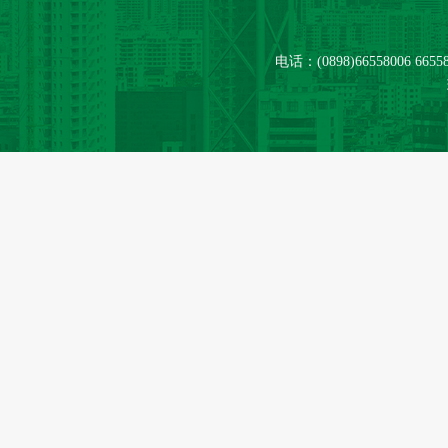
电话：(0898)66558006