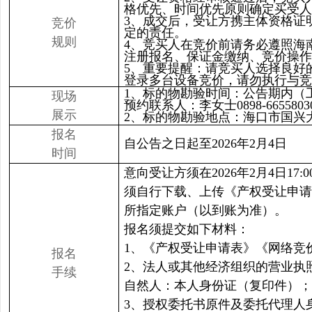
格优先、时间优先原则确定买受人
3、成交后，受让方携主体资格证
竞价
定的责任。
规则
4、竞买人在竞价前请务必遵照海
注册报名、保证金缴纳、竞价操
5、重要提醒：请竞买人选择良好
登录多台设备竞价，请勿执行与竞
1、标的物勘验时间：公告期内（工作日
现场
预约联系人：李女士0898-66558030
展示
2、标的物勘验地点：海口市国兴大
报名
自公告之日起至2026年2月4日
时间
意向受让方须在2026年2月4日1
须自行下载、上传《产权受让申请
所指定账户（以到账为准）。
报名须提交如下材料：
1、《产权受让申请表》《网络竞
报名
2、法人或其他经济组织的营业执
手续
自然人：本人身份证（复印件）；
3、授权委托书原件及委托代理人