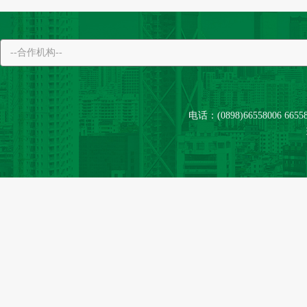
电话：(0898)66558006