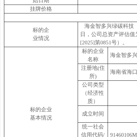
始日期
挂牌价格
海金智多兴绿碳科技（海
标的企
日，公司总资产评估值为1
业情况
[2025]第0851号）。
标的企业
海金智多
名称
注册地(住
海南省海口
所)
公司类型
（经济性
质）
标的企业
成立时间
基本情况
统一社会
信用代码/
91460106