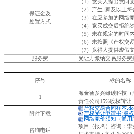
（1）竞买人提出意向
（2）产生1家及以上
保证金及
（3）在应参加的网络
处置方式
（4）竞买成交后拒绝
（5）未在规定的时间
（6）未按照《产权交
（7）竞得人提供虚假
服务费
受让方缴纳交易服务费
序号
标的名称
海金智多兴绿碳科技（
1
责任公司15%股权转让
产权交易合同样本.do
产权受让申请书(股权类)
附件下载
网络竞价须知（通用版）
项目（报名）咨询：李女士 08
咨询电话