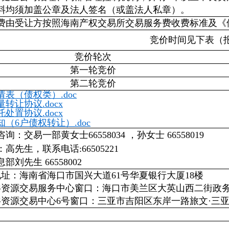
料均须加盖公章及法人签名（或盖法人私章）。
费由受让方按照海南产权交易所交易服务费收费标准及《
竞价时间见下表（
竞价轮次
第一轮竞价
第二轮竞价
表（债权类）.doc
转让协议.docx
处置协议.docx
（6户债权转让）.doc
：交易一部黄女士66558034 ，孙女士 66558019
高先生，联系电话:66505221
刘先生 66558002
地址：海南省海口市国兴大道61号华夏银行大厦18楼
共资源交易服务中心窗口：海口市美兰区大英山西二街政
共资源交易中心6号窗口：三亚市吉阳区东岸一路旅文·三亚