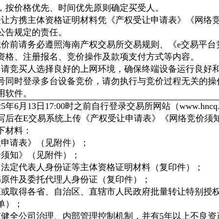
，按价格优先、时间优先原则确定买受人。
受让方携主体资格证明材料凭《产权受让申请表》《网络
公告规定的责任。
竞价前请务必遵照海南产权交易所交易规则、《e交易平台
资格、注册报名、竞价操作及款项支付方式等内容。
：请竞买人选择良好的上网环境，确保终端设备运行良好
号同时登录多台设备竞价，请勿执行与竞价过程无关的操
用软件。
25年6月13日17:00时之前自行登录交易所网站（www.
写后在E交易系统上传《产权受让申请表》《网络竞价须
下材料：
让申请表》（见附件）；
价须知》（见附件）；
、法定代表人身份证等主体资格证明材料（复印件）；
书原件及委托代理人身份证（复印件）；
证或取得各省、自治区、直辖市人民政府批量转让特别授
单）；
有健全公司治理、内部管理控制机制，并有5年以上不良