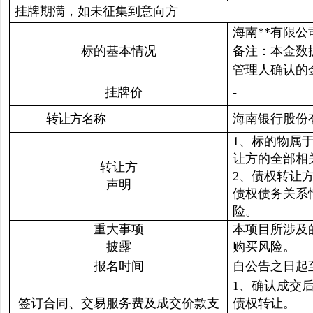
挂牌期满，如未征集到意向方
海南**有限公
标的基本情况
备注：本金数
管理人确认的
挂牌价
-
转让方名称
海南银行股份
1、标的物属
让方的全部相
转让方
2、债权转让
声明
债权债务关系
险。
重大事项
本项目所涉及
披露
购买风险。
报名时间
自公告之日起至2
1、确认成交
签订合同、交易服务费及成交价款支
债权转让。