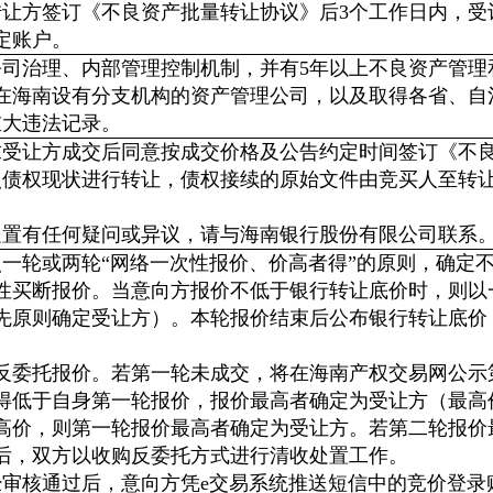
转让方签订《不良资产批量转让协议》后3个工作日内，
定账户。
公司治理、内部管理控制机制，并有5年以上不良资产管
在海南设有分支机构的资产管理公司，以及取得各省、自
重大违法记录。
求受让方成交后同意按成交价格及公告约定时间签订《不
照债权现状进行转让，债权接续的原始文件由竞买人至转
置有任何疑问或异议，请与海南银行股份有限公司联系。联系
照一轮或两轮“网络一次性报价、价高者得”的原则，确定
性买断报价。当意向方报价不低于银行转让底价时，则以
先原则确定受让方）。本轮报价结束后公布银行转让底价
反委托报价。若第一轮未成交，将在海南产权交易网公示
得低于自身第一轮报价，报价最高者确定为受让方（最高
高价，则第一轮报价最高者确定为受让方。若第二轮报价
后，双方以收购反委托方式进行清收处置工作。
经审核通过后，意向方凭e交易系统推送短信中的竞价登录