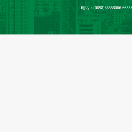
电话：(0898)66558006