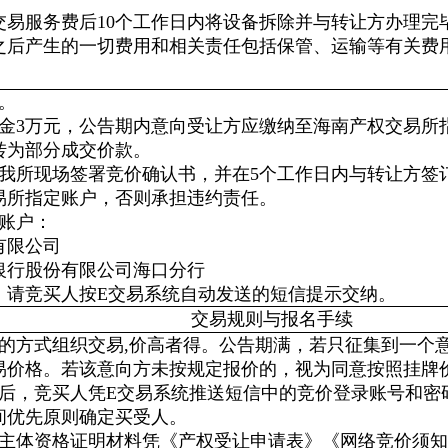
交易服务费后10个工作日内将设备拆除并与转让方办理完
之后产生的一切费用和相关责任包括保管、运输等有关费
。
金3万元，公告期内意向受让方应缴纳至海南产权交易所指定账
转为部分成交价款
。
到我所现场签署竞价确认书，并在5个工作日内与转让方签
易所指定账户，否则承担违约责任。
账户：
有限公司
银行股份有限公司海口分行
，请竞买人按E交易系统自动发送的短信提示交纳。
交易规则与报名手续
价的方式组织交易,价高者得。公告期满，若只征集到一个
易价格。若该意向方未按规定报价的，视为同意按照挂牌
过后，竞买人凭E交易系统推送短信中的竞价登录账号和密
间优先原则确定买受人。
带主体资格证明材料凭《产权受让申请表》《网络竞价须