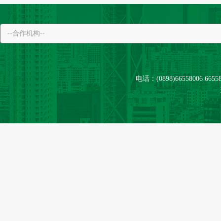
电话：(0898)66558006